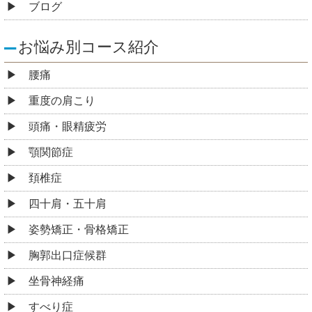
ブログ
お悩み別コース紹介
腰痛
重度の肩こり
頭痛・眼精疲労
顎関節症
頚椎症
四十肩・五十肩
姿勢矯正・骨格矯正
胸郭出口症候群
坐骨神経痛
すべり症