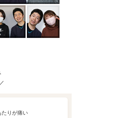
み
／
あたりが痛い