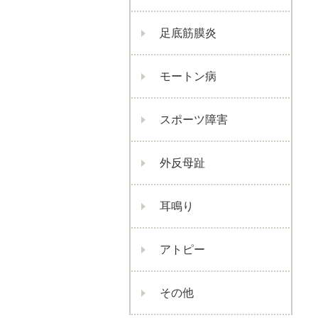
足底筋膜炎
モートン病
スポーツ障害
外反母趾
耳鳴り
アトピー
その他