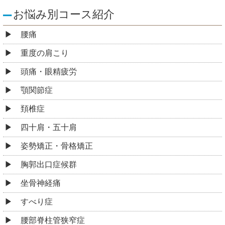
お悩み別コース紹介
腰痛
重度の肩こり
頭痛・眼精疲労
顎関節症
頚椎症
四十肩・五十肩
姿勢矯正・骨格矯正
胸郭出口症候群
坐骨神経痛
すべり症
腰部脊柱管狭窄症