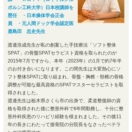
ボルン工科大学）日本校講師を
歴任 ・日本操体学会正会
員 ・元人間ドック学会認定医
鹿島田 忠史先生
渡邊浩成先生が私の創案した手技療法「ソフト整体
SPAT」の骨盤SPATセラピスト資格を取られたのが
2015年7月ですから、本年（2023年）の1月で約7年半
のお付き合いになります。この間先生は大変熱心にソ
フト整体SPATに取り組まれ、骨盤・胸椎・頸椎の骨格
調整が可能な最高資格のSPATマスターセラピストを取
得されました。
渡邊先生は栃木県さくら市の出身で、柔道整復師の資
格を取得された後に整形外科で6年間勤務し、十分に整
形外科疾患のリハビリ経験を積まれました。その後11
年の長きにわたって接骨院の分院長をなさったベテラ