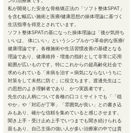
ンの治療家です。
私が開発した安全な骨格矯正法の「ソフト整体SPAT」
を含む幅広い施術と医療/健康思想の操体理論に基づく
生活指導を得意とされています。
ソフト整体SPATの基になった操体理論は「後が気持ち
いいは、 体にいい」というシンプルかつ革命的な医療/
健康理論です。各種施術や生活習慣改善の基礎となる
理論であり、健康維持・増進の指針として非常に応用
範囲が広いものです。特にこれからの超高齢化社会で
求められている「未病を治す＝病気にならないうちに
対策をして未然に防ぐ」に役立ちます。渡邊先生はこ
の思想のよき理解者であり、かつ実践者です。
先生のお人柄について各種の口コミサイトでも「「穏
やか」や「対応が丁寧」「雰囲気が良い」との書き込
みもあり、確かな信頼を集めていると感じさせます。
聞き上手・受け止め上手でいつまでも聞き続けられる
面もあり、自己主張の強い人が多い治療家の中では貴